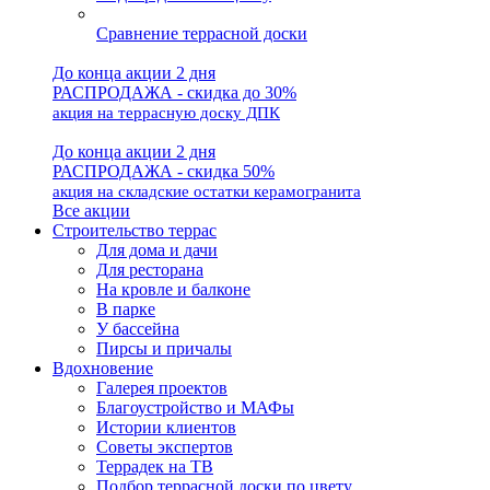
Сравнение террасной доски
До конца акции 2 дня
РАСПРОДАЖА - скидка до 30%
акция на террасную доску ДПК
До конца акции 2 дня
РАСПРОДАЖА - скидка 50%
акция на складские остатки керамогранита
Все акции
Строительство террас
Для дома и дачи
Для ресторана
На кровле и балконе
В парке
У бассейна
Пирсы и причалы
Вдохновение
Галерея проектов
Благоустройство и МАФы
Истории клиентов
Советы экспертов
Террадек на ТВ
Подбор террасной доски по цвету