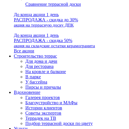
Сравнение террасной доски
До конца акции 1 день
РАСПРОДАЖА - скидка до 30%
акция на террасную доску ДПК
До конца акции 1 день
РАСПРОДАЖА - скидка 50%
акция на складские остатки керамогранита
Все акции
Строительство террас
Для дома и дачи
Для ресторана
На кровле и балконе
В парке
У бассейна
Пирсы и причалы
Вдохновение
Галерея проектов
Благоустройство и МАФы
Истории клиентов
Советы экспертов
Террадек на ТВ
Подбор террасной доски по цвету
Услуги